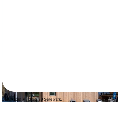
Daggkåpan Vårdgatan 3 Sege Park.