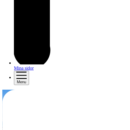
Mina sidor
Menu