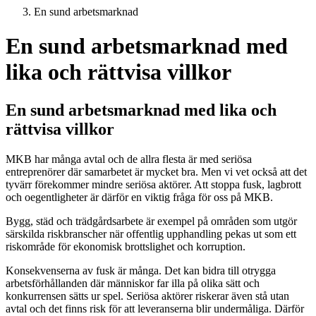
En sund arbetsmarknad
En sund arbetsmarknad med
lika och rättvisa villkor
En sund arbetsmarknad med lika och
rättvisa villkor
MKB har många avtal och de allra flesta är med seriösa
entreprenörer där samarbetet är mycket bra. Men vi vet också att det
tyvärr förekommer mindre seriösa aktörer. Att stoppa fusk, lagbrott
och oegentligheter är därför en viktig fråga för oss på MKB.
Bygg, städ och trädgårdsarbete är exempel på områden som utgör
särskilda riskbranscher när offentlig upphandling pekas ut som ett
riskområde för ekonomisk brottslighet och korruption.
Konsekvenserna av fusk är många. Det kan bidra till otrygga
arbetsförhållanden där människor far illa på olika sätt och
konkurrensen sätts ur spel. Seriösa aktörer riskerar även stå utan
avtal och det finns risk för att leveranserna blir undermåliga. Därför