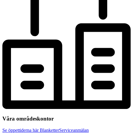
Våra områdeskontor
Se öppettiderna här
Blanketter
Serviceanmälan