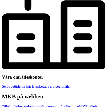
Våra områdeskontor
Se öppettiderna här
Blanketter
Serviceanmälan
MKB på webben
Tillgänglighetsredogörelse
Personuppgifter
Boappen
MKBs digitala