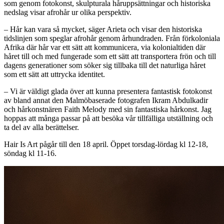
som genom fotokonst, skulpturala håruppsättningar och historiska
nedslag visar afrohår ur olika perspektiv.
– Hår kan vara så mycket, säger Arieta och visar den historiska
tidslinjen som speglar afrohår genom århundraden. Från förkoloniala
Afrika där hår var ett sätt att kommunicera, via kolonialtiden där
håret till och med fungerade som ett sätt att transportera frön och till
dagens generationer som söker sig tillbaka till det naturliga håret
som ett sätt att uttrycka identitet.
– Vi är väldigt glada över att kunna presentera fantastisk fotokonst
av bland annat den Malmöbaserade fotografen Ikram Abdulkadir
och hårkonstnären Faith Melody med sin fantastiska hårkonst. Jag
hoppas att många passar på att besöka vår tillfälliga utställning och
ta del av alla berättelser.
Hair Is Art pågår till den 18 april. Öppet torsdag-lördag kl 12-18,
söndag kl 11-16.