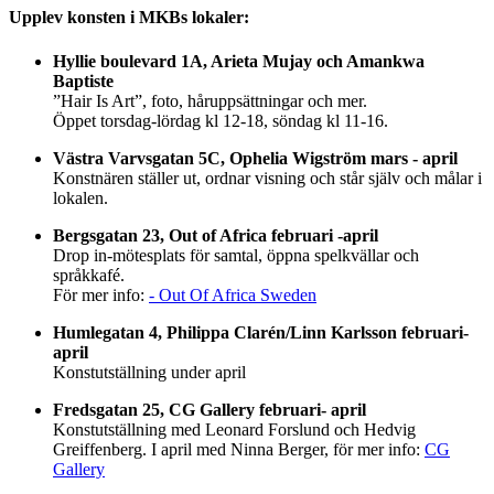
Upplev konsten i MKBs lokaler:
Hyllie boulevard 1A, Arieta Mujay och Amankwa
Baptiste
”Hair Is Art”, foto, håruppsättningar och mer.
Öppet torsdag-lördag kl 12-18, söndag kl 11-16.
Västra Varvsgatan 5C, Ophelia Wigström mars - april
Konstnären ställer ut, ordnar visning och står själv och målar i
lokalen.
Bergsgatan 23, Out of Africa februari -april
Drop in-mötesplats för samtal, öppna spelkvällar och
språkkafé.
För mer info:
- Out Of Africa Sweden
Humlegatan 4, Philippa Clarén/Linn Karlsson februari-
april
Konstutställning under april
Fredsgatan 25, CG Gallery februari- april
Konstutställning med Leonard Forslund och Hedvig
Greiffenberg. I april med Ninna Berger, för mer info:
CG
Gallery