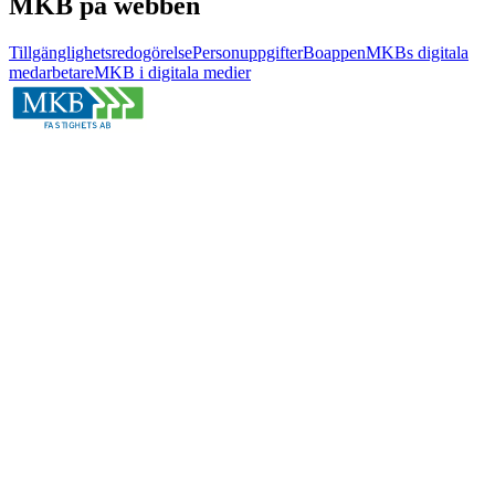
MKB på webben
Tillgänglighetsredogörelse
Personuppgifter
Boappen
MKBs digitala
medarbetare
MKB i digitala medier