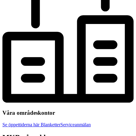
Våra områdeskontor
Se öppettiderna här
Blanketter
Serviceanmälan