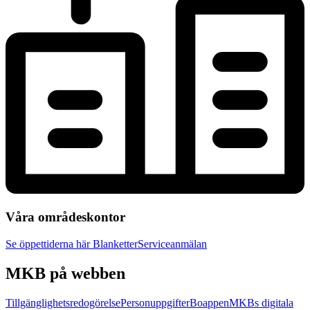
Våra områdeskontor
Se öppettiderna här
Blanketter
Serviceanmälan
MKB på webben
Tillgänglighetsredogörelse
Personuppgifter
Boappen
MKBs digitala