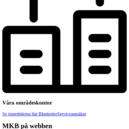
Våra områdeskontor
Se öppettiderna här
Blanketter
Serviceanmälan
MKB på webben