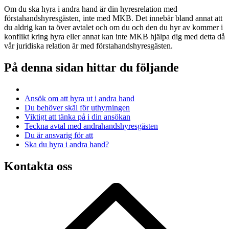
Om du ska hyra i andra hand är din hyresrelation med
förstahandshyresgästen, inte med MKB. Det innebär bland annat att
du aldrig kan ta över avtalet och om du och den du hyr av kommer i
konflikt kring hyra eller annat kan inte MKB hjälpa dig med detta då
vår juridiska relation är med förstahandshyresgästen.
På denna sidan hittar du följande
Ansök om att hyra ut i andra hand
Du behöver skäl för uthyrningen
Viktigt att tänka på i din ansökan
Teckna avtal med andrahandshyresgästen
Du är ansvarig för att
Ska du hyra i andra hand?
Kontakta oss