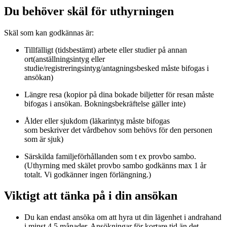
Du behöver skäl för uthyrningen
Skäl som kan godkännas är:
Tillfälligt (tidsbestämt) arbete eller studier på annan
ort(anställningsintyg eller
studie/registreringsintyg/antagningsbesked måste bifogas i
ansökan)
Längre resa (kopior på dina bokade biljetter för resan måste
bifogas i ansökan. Bokningsbekräftelse gäller inte)
Ålder eller sjukdom (läkarintyg måste bifogas
som beskriver det vårdbehov som behövs för den personen
som är sjuk)
Särskilda familjeförhållanden som t ex provbo sambo.
(
Uthyrning med skälet provbo sambo godkänns max 1 år
totalt. Vi godkänner ingen förlängning.)
Viktigt att tänka på i din ansökan
Du kan endast ansöka om att hyra ut din lägenhet i andrahand
i minst 4,5 månader. Ansökningar för kortare tid än det